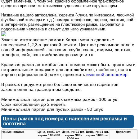
будет замечена. К тому же, красиво оформленное транспортное
средство приносит эстетическое удовольствие окружающим.
Название вашего автосалона, сервиса (клуба по интересам, любимой
футбольной команды и т.д.) номера телефонов, адреса, логотип, сайт
в интеренете, размещенные на пластиковой рамке, закрепятся в
подсознании человека и станут для него узнаваемыми.
Заказ на изготовление рамок в Калуш можно сделать с
нанесением 1,2,3-х цветовой печати. Цветное рекламное поле с
вашей информацией - название клуба, клана, фирмы, логотип,
телефон, сайт, ваш ник/алиас/прозвище и т.п.
Красивая рамка автомобильного номера может быть приятным и
нетривиальным подарком для автолюбителя, особенно, если к
хорошо оформленной рамке, приложить
именной автономер
.
В рамках предусмотрено большое количество вариантов
закрепления на траспортном средстве.
Минимальная партия для рекламмных рамок - 100 штук
Срок изготовления до 2 недель
Минимальная партия для пустых рамок - 50 штук
Цены рамок под номера с нанесением рекламы и
логотипа
Наименование
Цена, грн/1 шт.
Цена, грн/1 шт.
Цена, грн/1 шт.
Дополнит.
тираж 100-300
тираж 300-
тираж 1000 шт.
шт.
1000 шт.