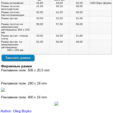
Рамка рельефная
44,60
43,00
42,00
+400 Евро форма
Рамка логотип,
41,00
40,10
39,50
многоцветная
Рамка логотип,
42,50
41,50
40,50
светоотражающая
Рамка пустая
33,00
32,00
31,00
Рамка логотип на
58,00
57,00
56,00
американские
автомашины 300 х 150
мм.
Рамка пустая - планка
33,00
32,00
31,80
снизу
Рамка пустая на
51,00
50,00
49,00
американские
автомашины
300 х 150 мм.
Фирменые рамки
Рекламное поле: 506 x 20,5 mm
Рекламное поле
: 290 x 18 mm
Рекламное поле
: 400 x 16 mm
Author: Oleg Boyko