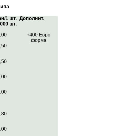
типа
рн/1 шт.
Дополнит.
000 шт.
,00
+400 Евро
форма
,50
,50
,00
,00
,80
,00