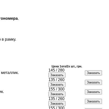
тономера
.
 в рамку.
Цена 1ого/2х шт., грн.
145 / 280
 металлик.
135 / 260
155 / 300
к.
135 / 260
155 / 300