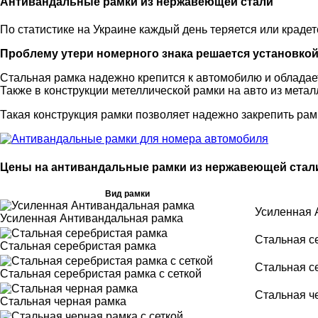
Антивандальные рамки из нержавеющей стали
По статистике на Украине каждый день теряется или краде
Проблему утери номерного знака решается установко
Стальная рамка надежно крепится к автомобилю и облада
Также в конструкции метеллической рамки на авто из мет
Такая конструкция рамки позволяет надежно закрепить рам
Цены на антивандальные рамки из нержавеющей стали
Вид рамки
Усиленная 
Усиленная Антивандальная рамка
Стальная с
Стальная серебристая рамка
Стальная се
Стальная серебристая рамка с сеткой
Стальная че
Стальная черная рамка