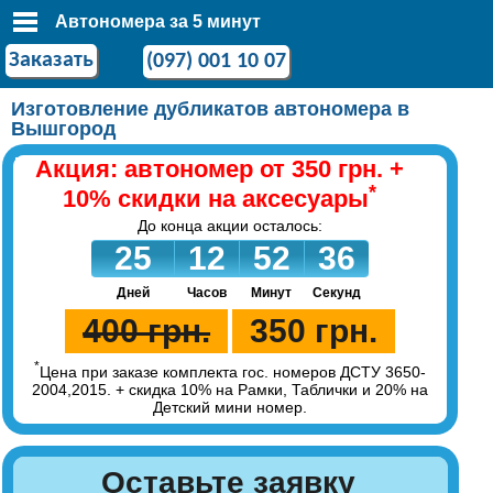
Автономера за 5 минут
Заказать
(097) 001 10 07
Изготовление дубликатов автономера в
Вышгород
Акция: автономер от 350 грн. +
*
10% скидки на аксесуары
35
До конца акции осталось:
25
12
52
36
Дней
Часов
Минут
Секунд
400 грн.
350 грн.
*
Цена при заказе комплекта гос. номеров ДСТУ 3650-
2004,2015. + скидка 10% на Рамки, Таблички и 20% на
Детский мини номер.
Оставьте заявку