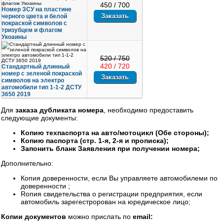
450 / 700
Номер ЗСУ на пластине
черного цвета и белой
покраской символов с
тризубцем и флагом
Укоаины
520 / 750
420 / 720
Стандартный длинный
номер с зеленой покраской
символов на электро
автомобили тип 1-1-2 ДСТУ
3650 2019
Для
заказа дубликата номера
, необходимо предоставить
следующие документы:
Копию техпаспорта на авто/мотоцикл (Обе стороны);
Копию паспорта (стр. 1-я, 2-я и прописка);
Запонить бланк Заявления при получении номера;
Дополнительно:
Копия доверенности, если Вы управляете автомобилеми по
доверенности ;
Rопия свидетельства о регистрации предприятия, если
автомобиль зарегестророван на юредическое лицо;
Копии документов
можно прислать по
email: