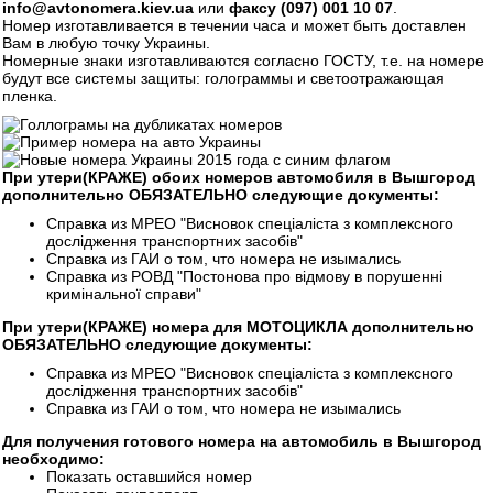
info@avtonomera.kiev.ua
или
факсу (097) 001 10 07
.
Номер изготавливается в течении часа и может быть доставлен
Вам в любую точку Украины.
Номерные знаки изготавливаются согласно ГОСТУ, т.е. на номере
будут все системы защиты: голограммы и светоотражающая
пленка.
При утери(КРАЖЕ) обоих номеров автомобиля в Вышгород
дополнительно ОБЯЗАТЕЛЬНО следующие документы:
Справка из МРЕО "Висновок спецiалiста з комплексного
дослiдження транспортних засобiв"
Справка из ГАИ о том, что номера не изымались
Справка из РОВД "Постонова про вiдмову в порушеннi
кримiнальної справи"
При утери(КРАЖЕ) номера для МОТОЦИКЛА дополнительно
ОБЯЗАТЕЛЬНО следующие документы:
Справка из МРЕО "Висновок спецiалiста з комплексного
дослiдження транспортних засобiв"
Справка из ГАИ о том, что номера не изымались
Для получения готового номера на автомобиль в Вышгород
необходимо:
Показать оставшийся номер