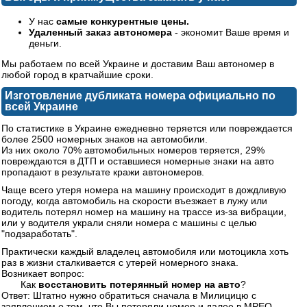
У нас
самые конкурентные цены.
Удаленный заказ автономера
- экономит Ваше время и
деньги.
Мы работаем по всей Украине и доставим Ваш автономер в
любой город в кратчайшие сроки.
Изготовление дубликата номера официально по
всей Украине
По статистике в Украине ежедневно теряется или повреждается
более 2500 номерных знаков на автомобили.
Из них около 70% автомобильных номеров теряется, 29%
повреждаются в ДТП и оставшиеся номерные знаки на авто
пропадают в результате кражи автономеров.
Чаще всего утеря номера на машину происходит в дождливую
погоду, когда автомобиль на скорости въезжает в лужу или
водитель потерял номер на машину на трассе из-за вибрации,
или у водителя украли сняли номера с машины с целью
"подзаработать".
Практически каждый владелец автомобиля или мотоцикла хоть
раз в жизни сталкивается с утерей номерного знака.
Возникает вопрос:
Как
восстановить потерянный номер на авто
?
Ответ: Штатно нужно обратиться сначала в Милицицю с
заявлением о том, что Вы потеряли номер и далее в МРЕО