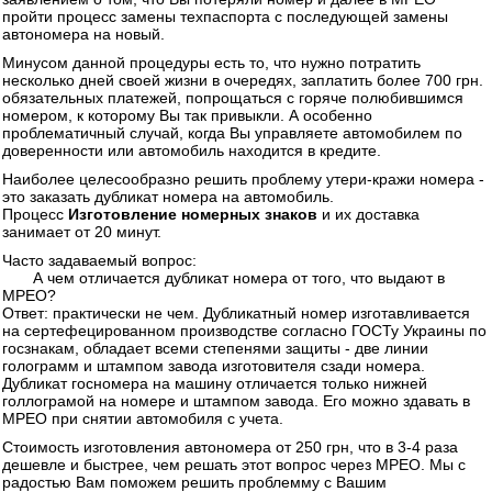
пройти процесс замены техпаспорта с последующей замены
автономера на новый.
Минусом данной процедуры есть то, что нужно потратить
несколько дней своей жизни в очередях, заплатить более 700 грн.
обязательных платежей, попрощаться с горяче полюбившимся
номером, к которому Вы так привыкли. А особенно
проблематичный случай, когда Вы управляете автомобилем по
доверенности или автомобиль находится в кредите.
Наиболее целесообразно решить проблему утери-кражи номера -
это заказать дубликат номера на автомобиль.
Процесс
Изготовление номерных знаков
и их доставка
занимает от 20 минут.
Часто задаваемый вопрос:
А чем отличается дубликат номера от того, что выдают в
МРЕО?
Ответ: практически не чем. Дубликатный номер изготавливается
на сертефецированном производстве согласно ГОСТу Украины по
госзнакам, обладает всеми степенями защиты - две линии
голограмм и штампом завода изготовителя сзади номера.
Дубликат госномера на машину отличается только нижней
голлограмой на номере и штампом завода. Его можно здавать в
МРЕО при снятии автомобиля с учета.
Стоимость изготовления автономера от 250 грн, что в 3-4 раза
дешевле и быстрее, чем решать этот вопрос через МРЕО. Мы с
радостью Вам поможем решить проблемму с Вашим