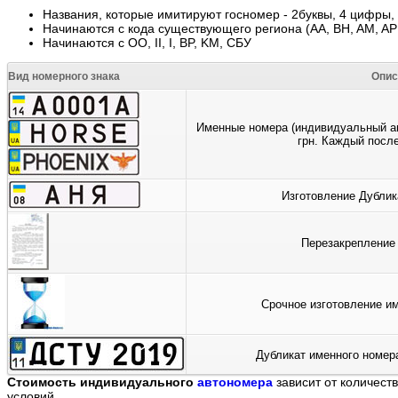
Названия, которые имитируют госномер - 2буквы, 4 цифры,
Начинаются с кода существующего региона (AA, BH, AM, AP:
Начинаются с ОО, II, I, BP, KM, СБУ
Вид номерного знака
Опис
Именные номера (индивидуальный ав
грн. Каждый посл
Изготовление Дублик
Перезакрепление
Срочное изготовление им
Дубликат именного номер
Стоимость индивидуального
автономера
зависит от количест
условий.