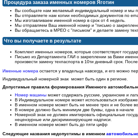
Процедура заказа именных номеров Яготин
Вы сообщате нам желаемый индивидуальный номер и мы пр
Вы отправляете нам копии необходимых документов по ema
Мы изготавливаем именной номер в срок от 4 недель.
Мы отправляем Ваш именной номер и "письмо о закреплен
Вы обращаетесь в МРЕО с "письмом" и делаете замену тех
Что вы получаете в результате
Комплект именных номеров, которые соответствуют госуда
Письмо из Департамента ГАИ о закреплении за Вами имен
произвести замену техпаспорта в 10ти дневный срок. Посл
Именные номера
остается у владельца навсегда, и его можно пе
Индивидуальный номерной знак может быть один в регионе.
Допустимые правила формирования Именного автомобильно
Номер машины
может содержать русские, украинские и лат
В Индивидуальном номере может использоваться изображен
В именном номере может быть не менее трех и не более в
В номере должно быть минимум две буквы, одна в начале
Номерной знак не должен имитировать официальные госуд
нецензурные или дискриминирующие надписи.
В именном номере может быть до пяти цифр
Следующие названия недопустимы в именном
автомобильно