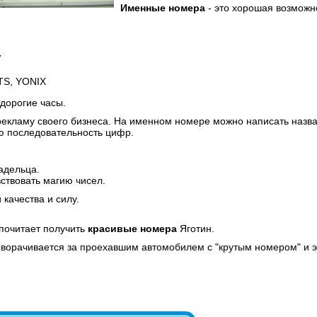
Именные номера
- это хорошая возможн
7
TS, YONIX
 дорогие часы.
 рекламу своего бизнеса. На именном номере можно написать назв
ую последовательность цифр.
адельца.
ствовать магию чисел.
качества и силу.
почитает получить
красивые номера
Яготин.
оворачивается за проехавшим автомобилем с "крутым номером" и э