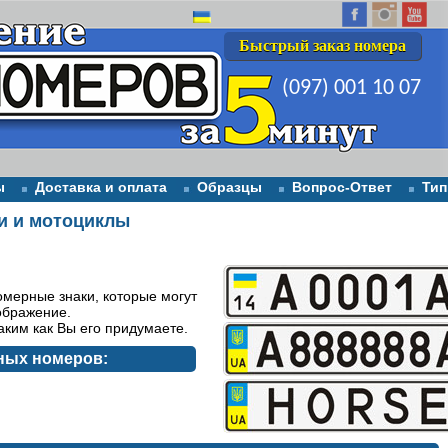
Быстрый заказ номера
(097) 001 10 07
(097) 001 10 07
ы
Доставка и оплата
Образцы
Вопрос-Ответ
Тип
и и мотоциклы
мерные знаки, которые могут
ображение.
ким как Вы его придумаете.
ных номеров: