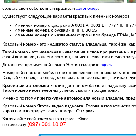
создать свой собственный красивый
автономер
.
Существуют следующие варианты красивых именных номеров:
Именной номер с цифрами A 0001 A, 0001 ВР, 7777 II, III 77
Именные номера с буквами II III II, BOSS
Именные номера с названием фирмы или бренда EPAM, M
Красивый номер - это индикатор статуса владельца, такой же, как
Такой номер - это идеальная инвестиция в свое процветание и в
своей компании, нанести логотип, написать свое имя и счастлив
Детальнее про именной номер Яготин смотрите
здесь
.
Номерной знак автомобиля является числовым описанием его вл
Каждый человек, на определенном этапе осознания, начинает чув
Красивый автономер
Яготин дает автомобилю и владельцу свои 
Такой номер несет энергию успеха, удачи и процветания.
Именно поэтому
при покупке автомобиля
новый владелец пред
Красивый номер Яготин видно издалека. Голова автоматически п
хорошо иллюстрирует силу номера. Он яркий.
Заказывайте свой номер успеха прямо сейчас
(097) 001 10 07
по телефону