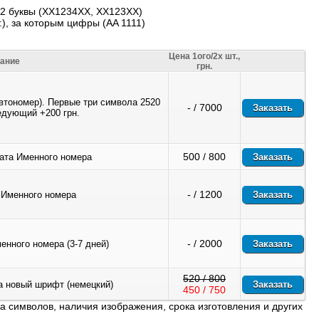
 2 буквы (XX1234XX, XX123XX)
), за которым цифры (AA 1111)
Цена 1ого/2х шт.,
ание
грн.
тономер). Первые три символа 2520
- / 7000
едующий +200 грн.
500 / 800
ата Именного номера
- / 1200
 Именного номера
- / 2000
енного номера (3-7 дней)
520 / 800
а новый шрифт (немецкий)
450 / 750
ва символов, наличия изображения, срока изготовления и других