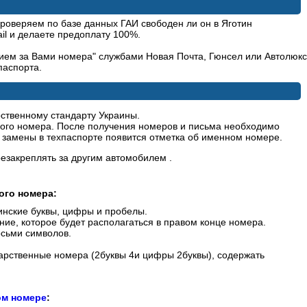
оверяем по базе данных ГАИ свободен ли он в Яготин
il и делаете предоплату 100%.
ием за Вами номера" службами Новая Почта, Гюнсел или Автолюкс
паспорта.
рственному стандарту Украины.
ного номера. После получения номеров и письма необходимо
е замены в техпаспорте появится отметка об именном номере.
резакреплять за другим автомобилем .
го номера:
инские буквы, цифры и пробелы.
ие, которое будет располагаться в правом конце номера.
осьми символов.
арственные номера (2буквы 4и цифры 2буквы), содержать
м номере
: