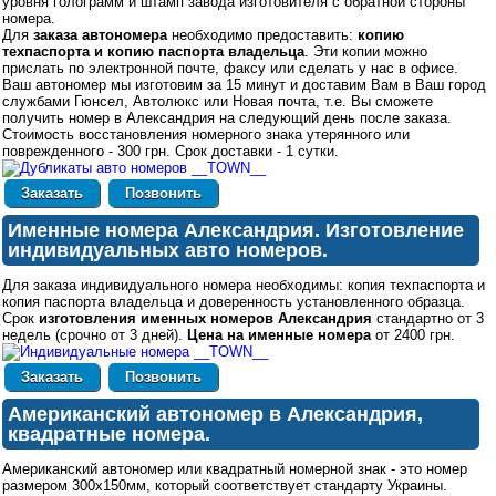
уровня голограмм и штамп завода изготовителя с обратной стороны
номера.
Для
заказа автономера
необходимо предоставить:
копию
техпаспорта и копию паспорта владельца
. Эти копии можно
прислать по электронной почте, факсу или сделать у нас в офисе.
Ваш автономер мы изготовим за 15 минут и доставим Вам в Ваш город
службами Гюнсел, Автолюкс или Новая почта, т.е. Вы сможете
получить номер в Александрия на следующий день после заказа.
Стоимость восстановления номерного знака утерянного или
поврежденного - 300 грн. Срок доставки - 1 сутки.
Позвонить
Именные номера Александрия. Изготовление
индивидуальных авто номеров.
Для заказа индивидуального номера необходимы: копия техпаспорта и
копия паспорта владельца и доверенность установленного образца.
Срок
изготовления именных номеров Александрия
стандартно от 3
недель (срочно от 3 дней).
Цена на именные номера
от 2400 грн.
Позвонить
Американский автономер в Александрия
,
квадратные номера.
Американский автономер или квадратный номерной знак - это номер
размером 300х150мм, который соответствует стандарту Украины.