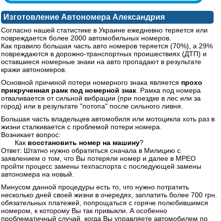
Изготовление Автономера Александрия
Согласно нашей статистике в Украине ежедневно теряется или
повреждается более 2000 автомобильных номеров.
Как правило большая часть авто номеров теряется (70%), а 29%
повреждаются в дорожно-транспортных проишествиях (ДТП) и
оставшиеся номерные знаки на авто пропадают в результате
кражи автономеров.
Основной причиной потери номерного знака является
прохо
прикрученная рамк под номерной знак
. Рамка под номера
отваливается от сильной вибрации (при поездке в лес или за
город) или в результате "потопа" после сильного ливня.
Большая часть владельцев автомобиля или мотоцикла хоть раз в
жизни сталкивается с проблемой потери номера.
Возникает вопрос:
Как
восстановить номер на машину
?
Ответ: Штатно нужно обратиться сначала в Милицию с
заявлением о том, что Вы потеряли номер и далее в МРЕО
пройти процесс замены техпаспорта с последующей замены
автономера на новый.
Минусом данной процедуры есть то, что нужно потратить
несколько дней своей жизни в очередях, заплатить более 700 грн.
обязательных платежей, попрощаться с горяче полюбившимся
номером, к которому Вы так привыкли. А особенно
проблематичный случай, когда Вы управляете автомобилем по