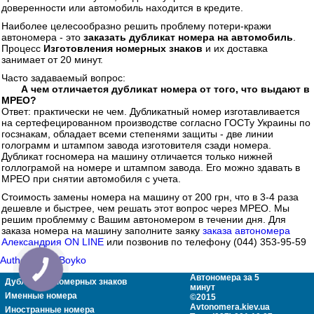
доверенности или автомобиль находится в кредите.
Наиболее целесообразно решить проблему потери-кражи
автономера - это
заказать дубликат номера на автомобиль
.
Процесс
Изготовления номерных знаков
и их доставка
занимает от 20 минут.
Часто задаваемый вопрос:
А чем отличается дубликат номера от того, что выдают в
МРЕО?
Ответ: практически не чем. Дубликатный номер изготавливается
на сертефецированном производстве согласно ГОСТу Украины по
госзнакам, обладает всеми степенями защиты - две линии
голограмм и штампом завода изготовителя сзади номера.
Дубликат госномера на машину отличается только нижней
голлограмой на номере и штампом завода. Его можно здавать в
МРЕО при снятии автомобиля с учета.
Стоимость замены номера на машину от 200 грн, что в 3-4 раза
дешевле и быстрее, чем решать этот вопрос через МРЕО. Мы
решим проблемму с Вашим автономером в течении дня. Для
заказа номера на машину заполните заяку
заказа автономера
Александрия ON LINE
или позвонив по телефону (044) 353-95-59
Author: Oleg Boyko
Автономера за 5
Дубликаты номерных знаков
минут
Именные номера
©2015
Avtonomera.kiev.ua
Иностранные номера