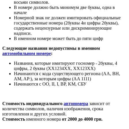
восьми символов.
В номере должно быть минимум две буквы, одна в
начале
Номерной знак не должен имитировать официальные
государственные номера (2буквы 4и цифры 2буквы),
содержать нецензурные или дискриминирующие
надписи.
В именном номере может быть до пяти цифр
Следующие названия недопустимы в именном
автомобильном номере
:
Названия, которые имитируют госномер - 2буквы, 4
цифры, 2 буквы (XX1234XX, XX123XX)
Начинаются с кода существующего региона (AA, BH,
AM, AP:), за которым цифры (AA 1111)
Начинаются с ОО, II, I, BP, KM, СБУ
Стоимость индивидуального
автономера
зависит от
количества символов, наличия изображения, срока
изготовления и других условий.
Стоимость
именного номера
от 2000 до 4000 грн.