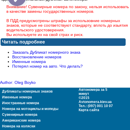
Внимание! Сувенирные номера по закону, нельзя использовать
в качестве замены государственных номеров.
В ПДД предусмотрены штрафы за использовние номерных
знаков, которые не соответствуют стандарту, вплоть до изьятия
водительского удостоверения.
Вы используете их на свой страх и риск.
Читать подробнее
Заказать Дубликат номерного знака
Восстановление номеров
Именные номера
Потерял номер на авто. Что делать?
Author: Oleg Boyko
Автономера за 5
Дубликаты номерных знаков
минут
Именные номера
©2015
Avtonomera.kiev.ua
Иностранные номера
Тел.: (097) 001 10 07
Номера на мотоциклы и мопеды
Карта сайта
Сувенирные номера
Американские номера
Номера на коляски