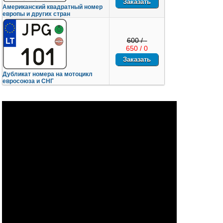
Американский квадратный номер
европы и других стран
600 / -
650 / 0
Дубликат номера на мотоцикл
евросоюза и СНГ