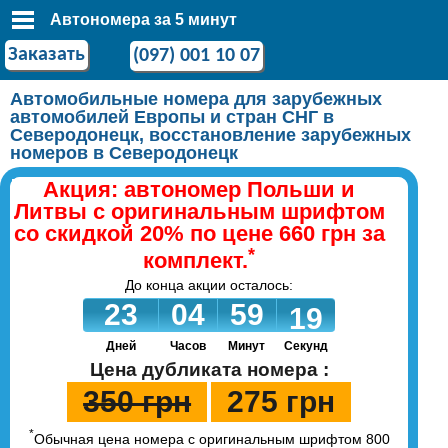
Автономера за 5 минут
Заказать
(097) 001 10 07
Автомобильные номера для зарубежных
автомобилей Европы и стран СНГ в
Северодонецк, восстановление зарубежных
номеров в Северодонецк
Акция: автономер Польши и
Литвы с оригинальным шрифтом
со скидкой 20% по цене 660 грн за
*
комплект.
До конца акции осталось:
23
04
59
18
Дней
Часов
Минут
Секунд
Цена дубликата номера :
350 грн
275 грн
*
Обычная цена номера с оригинальным шрифтом 800