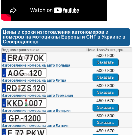
Цены и сроки изготовления автономеров и
номеров на мотоциклы Европы и СНГ в Украине в
Северодонецк
Вид номерного знака
Цена 1ого/2х шт., грн.
500 / 800
Изготовление номера на авто Польша
500 / 800
Изготовление номера на авто Литва
500 / 800
Изготовление номера на авто Германия
450 / 670
Изготовление номера на авто Венгрия
500 / 800
Изготовление номера на авто Латвия
450 / 670