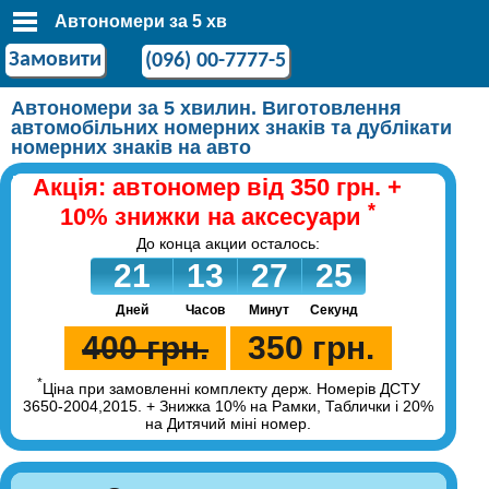
Автономери за 5 хв
Замовити
(096) 00-7777-5
Автономери за 5 хвилин. Виготовлення
автомобільних номерних знаків та дублікати
номерних знаків на авто
Акція: автономер від 350 грн. +
*
10% знижки на аксесуари
До конца акции осталось:
24
21
13
27
25
Дней
Часов
Минут
Секунд
400 грн.
350 грн.
*
Ціна при замовленні комплекту держ. Номерів ДСТУ
3650-2004,2015. + Знижка 10% на Рамки, Таблички і 20%
на Дитячий міні номер.