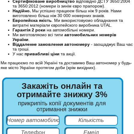
Сертифіковане виробництво
відповідно ДСТУ 3650:2004
та 3650:2012 (номери із зинім євро прапором).
Надійно.
Мы успішно працюєм більш ніж 9 років. Нами
виготовлено більш ніж 30 000 номерних знаків.
Европейска якість
. Ми використовуємо обладнання та
витратні матеріали європейского виробника UTAL.
Гарантія 2 роки
на автомобільні номери.
Ми виготовляємо всі типи
автомобильних номерів
України
.
Віддаленне замовлення автономеру
- заощаджує Ваш час
та гроші.
У нас
привабливі ціни
та акції.
Ми працюємо по всій Україні та доставимо Ваш автономер у будь-
яке місто України протягом доби (крім вихідних).
Закажіть онлайн та
отримайте знижку 3%
прикрипіть копії документів для
отримання знижки