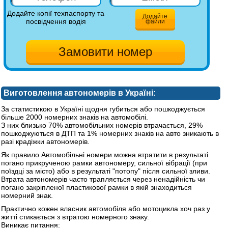
Додайте копії техпаспорту та
Додайте
посвідчення водія
файли
Виготовлення автономерів в Україні:
За статистикою в Україні щодня губиться або пошкоджується
більше 2000 номерних знаків на автомобілі.
З них близько 70% автомобільних номерів втрачається, 29%
пошкоджуються в ДТП та 1% номерних знаків на авто зникають в
разі крадіжки автономерів.
Як правило Автомобільні номери можна втратити в результаті
погано прикрученою рамки автономеру, сильної вібрації (при
поїздці за місто) або в результаті "потопу" після сильної зливи.
Втрата автономерів часто трапляється через ненадійність чи
погано закріпленої пластикової рамки в якій знаходиться
номерний знак.
Практично кожен власник автомобіля або мотоцикла хоч раз у
житті стикається з втратою номерного знаку.
Виникає питання: