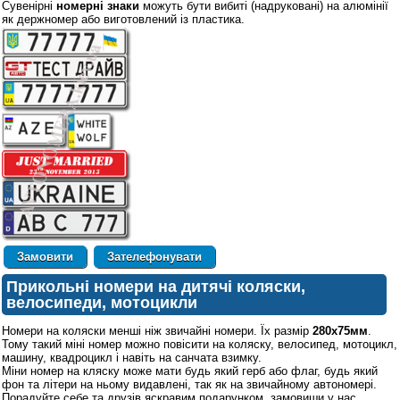
Сувенірні
номерні знаки
можуть бути вибиті (надруковані) на алюмінії
як держномер або виготовлений із пластика.
Зателефонувати
Прикольні номери на дитячі коляски,
велосипеди, мотоцикли
Номери на коляски менші ніж звичайні номери. Їх размір
280х75мм
.
Тому такий міні номер можно повісити на коляску, велосипед, мотоцикл,
машину, квадроцикл і навіть на санчата взимку.
Міни номер на кляску може мати будь який герб або флаг, будь який
фон та літери на ньому видавлені, так як на звичайному автономері.
Порадуйте себе та друзів яскравим подарунком, замовиши у нас