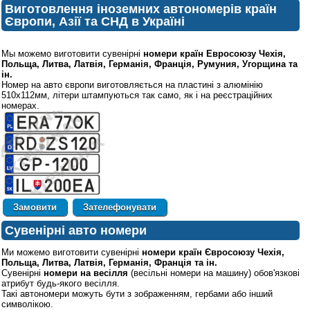
Виготовлення іноземних автономерів країн
Європи, Азії та СНД в Україні
Мы можемо виготовити сувенірні
номери країн Евросоюзу Чехія,
Польща, Литва, Латвія, Германія, Франція, Румуния, Угорщина та
ін.
Номер на авто європи виготовляється на пластині з алюмінію
510х112мм, літери штампуються так само, як і на реєстраційних
номерах.
Зателефонувати
Сувенірні авто номери
Ми можемо виготовити сувенірні
номери країн Євросоюзу Чехія,
Польща, Литва, Латвія, Германія, Франція та ін.
Сувенірні
номери на весілля
(весільні номери на машину) обов'язкові
атрибут будь-якого весілля.
Такі автономери можуть бути з зображенням, гербами або інший
символікою.