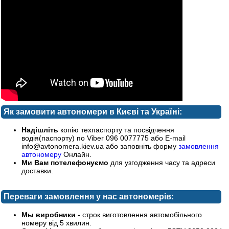
Як замовити автономери в Києві та Україні:
Надішліть
копію техпаспорту та посвідчення
водія(паспорту) по Viber 096 0077775 або E-mail
info@avtonomera.kiev.ua або заповніть форму
замовлення
автономеру
Онлайн.
Ми Вам потелефонуємо
для узгодження часу та адреси
доставки.
Переваги замовлення у нас автономерів:
Мы виробники
- строк виготовлення автомобільного
номеру від 5 хвилин.