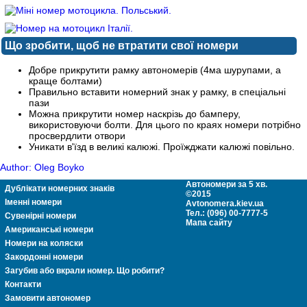
Що зробити, щоб не втратити свої номери
Добре прикрутити рамку автономерів (4ма шурупами, а
краще болтами)
Правильно вставити номерний знак у рамку, в спеціальні
пази
Можна прикрутити номер наскрізь до бамперу,
використовуючи болти. Для цього по краях номери потрібно
просвердлити отвори
Уникати в'їзд в великі калюжі. Проїжджати калюжі повільно.
Author: Oleg Boyko
Автономери за 5 хв.
Дублікати номерних знаків
©2015
Іменні номери
Avtonomera.kiev.ua
Тел.: (096) 00-7777-5
Сувенірні номери
Мапа сайту
Американські номери
Номери на коляски
Закордонні номери
Загубив або вкрали номер. Що робити?
Контакти
Замовити автономер