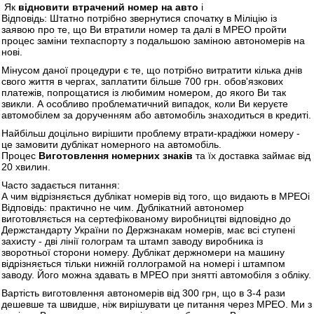
Як
відновити втрачений номер на авто
і
Відповідь: Штатно потрібно звернутися спочатку в Міліцію із
заявою про те, що Ви втратили номер та далі в МРЕО пройти
процес заміни техпаспорту з подальшою заміною автономерів на
нові.
Мінусом даної процедури є те, що потрібно витратити кілька днів
свого життя в чергах, заплатити більше 700 грн. обов'язкових
платежів, попрощатися із любимим номером, до якого Ви так
звикли. А особливо проблематичний випадок, коли Ви керуєте
автомобілем за дорученням або автомобіль знаходиться в кредиті.
Найбільш доцільно вирішити проблему втрати-крадіжки номеру -
це замовити дублікат номерного на автомобіль.
Процес
Виготовлення номерних знаків
та їх доставка займає від
20 хвилин.
Часто задається питання:
А чим відрізняється дублікат номерів від того, що видають в МРЕОі
Відповідь: практично не чим. Дублікатний автономер
виготовляється на сертефікованому виробництві відповідно до
Держстандарту України по Держзнакам номерів, має всі ступені
захисту - дві лінії голограм та штамп заводу виробника із
зворотньої сторони номеру. Дублікат держномери на машину
відрізняється тільки нижній голлограмой на номері і штампом
заводу. Його можна здавать в МРЕО при знятті автомобіля з обліку.
Вартість виготовлення автономерів від 300 грн, що в 3-4 рази
дешевше та швидше, ніж вирішувати це питання через МРЕО. Ми з