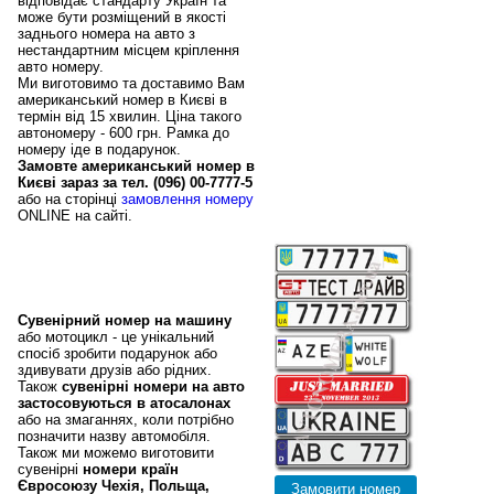
відповідає стандарту Україн та
може бути розміщений в якості
заднього номера на авто з
нестандартним місцем кріплення
авто номеру.
Ми виготовимо та доставимо Вам
американський номер в Києві в
термін від 15 хвилин. Ціна такого
автономеру - 600 грн. Рамка до
номеру іде в подарунок.
Замовте американський номер в
Києві зараз за тел. (096) 00-7777-5
або на сторінці
замовлення номеру
ONLINE на сайті.
Сувенірні авто номери
в Києві та номери стран
Євросоюзу
Сувенірний номер на машину
або мотоцикл - це унікальний
спосіб зробити подарунок або
здивувати друзів або рідних.
Також
сувенірні номери на авто
застосовуються в атосалонах
або на змаганнях, коли потрібно
позначити назву автомобіля.
Також ми можемо виготовити
сувенірні
номери країн
Євросоюзу Чехія, Польща,