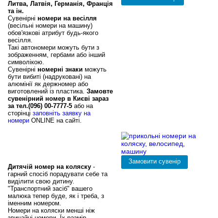
Литва, Латвія, Германія, Франція
та ін.
Сувенірні
номери на весілля
(весільні номери на машину)
обов'язкові атрибут будь-якого
весілля.
Такі автономери можуть бути з
зображенням, гербами або інший
символікою.
Сувенірні
номерні знаки
можуть
бути вибиті (надруковані) на
алюмінії як держномер або
виготовлений із пластика.
Замовте
сувенірний номер в Києві зараз
за тел.(096) 00-7777-5
або на
сторінці
заповніть заявку на
номери
ONLINE на сайті.
Прикольні номери на
дитячі коляски в Києві,
велосипеди, мотоцикли
Дитячій номер на коляску
-
гарний спосіб порадувати себе та
виділити свою дитину.
"Транспортний засіб" вашего
малюка тепер буде, як і треба, з
іменним номером.
Номери на коляски менші ніж
звичайні номери. Їх размір