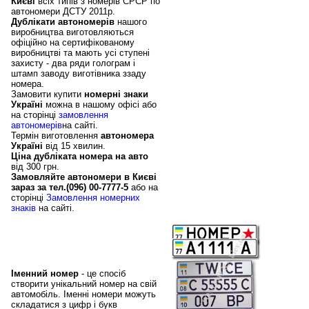
Києві
всіх типів з номерів СРСР по
автономери ДСТУ 2011р.
Дублікати автономерів
нашого
виробництва виготовляються
офіційно на сертифікованому
виробництві та мають усі ступені
захисту - два ряди голограм і
штамп заводу виготівника ззаду
номера.
Замовити купити
номерні знаки
Україні
можна в нашому офісі або
на сторінці
замовлення
автономерів
на сайті.
Термін виготовлення
автономера
Україні
від 15 хвилин.
Ціна дубліката номера на авто
від 300 грн.
Замовляйте автономери в Києві
зараз за тел.(096) 00-7777-5
або на
сторінці
Замовлення номерних
знаків
на сайті.
Іменні номери в Києві,
замовити купити
іменний номер
Іменний номер
- це спосіб
створити унікальний номер на свій
автомобіль. Іменні номери можуть
складатися з цифр і букв