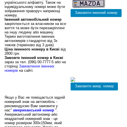
українського алфавіту. Також на
індивідуальному номері може бути
зображення праворуч наприкінці
номеру.
Іменний автомобільний номер
закріплюється за власником на все
життя та може бути перезакріплені
на іншу людину або машину.
Термін виготовлення іменних
автономерів стандартно від 3х
тижнів (терміново від 3 днів).
Ціна іменного номеру в Києві
від
2800 грн.
Замовте іменний номер в Києві
зараз за тел. (096) 00-7777-5 або на
сторінці
Замовлення іменних
номерів
на сайті.
Американські номери в
Києві, квадратні авто
номери
Якщо у Вас не поміщається задній
номерний знак на автомобіль -
рекомендуємо Вам замовити у
нас"
американський номер
".
Американський автономер або
квадратний номерний знак - це
номер розміром 300х150мм, який