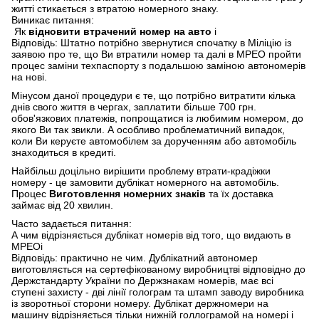
житті стикається з втратою номерного знаку.
Виникає питання:
Як
відновити втрачений номер на авто
і
Відповідь: Штатно потрібно звернутися спочатку в Міліцію із
заявою про те, що Ви втратили номер та далі в МРЕО пройти
процес заміни техпаспорту з подальшою заміною автономерів
на нові.
Мінусом даної процедури є те, що потрібно витратити кілька
днів свого життя в чергах, заплатити більше 700 грн.
обов'язкових платежів, попрощатися із любимим номером, до
якого Ви так звикли. А особливо проблематичний випадок,
коли Ви керуєте автомобілем за дорученням або автомобіль
знаходиться в кредиті.
Найбільш доцільно вирішити проблему втрати-крадіжки
номеру - це замовити дублікат номерного на автомобіль.
Процес
Виготовлення номерних знаків
та їх доставка
займає від 20 хвилин.
Часто задається питання:
А чим відрізняється дублікат номерів від того, що видають в
МРЕОі
Відповідь: практично не чим. Дублікатний автономер
виготовляється на сертефікованому виробництві відповідно до
Держстандарту України по Держзнакам номерів, має всі
ступені захисту - дві лінії голограм та штамп заводу виробника
із зворотньої сторони номеру. Дублікат держномери на
машину відрізняється тільки нижній голлограмой на номері і