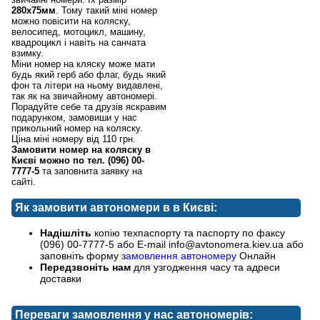
280х75мм
. Тому такий міні номер
можно повісити на коляску,
велосипед, мотоцикл, машину,
квадроцикл і навіть на санчата
взимку.
Міни номер на кляску може мати
будь який герб або флаг, будь який
фон та літери на ньому видавлені,
так як на звичайному автономері.
Порадуйте себе та друзів яскравим
подарунком, замовиши у нас
прикольний номер на коляску.
Ціна міні номеру від 110 грн.
Замовити номер на коляску в
Києві можно по тел. (096) 00-
7777-5
та заповнита заявку на
сайті.
Як замовити автономери в в Києві:
Надішліть
копію техпаспорту та паспорту по факсу
(096) 00-7777-5 або E-mail info@avtonomera.kiev.ua або
заповніть форму
замовлення автономеру
Онлайн
Передзвоніть нам
для узгодження часу та адреси
доставки
Переваги замовлення у нас автономерів: