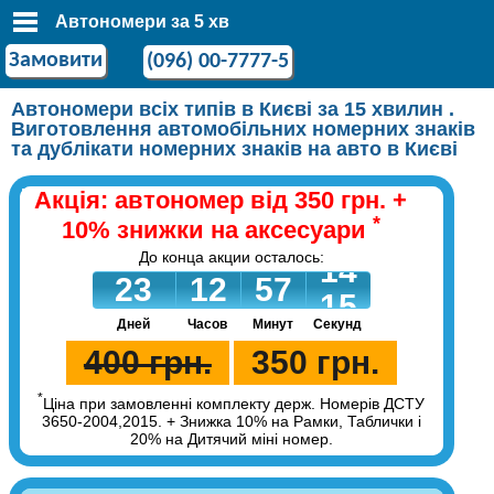
Автономери за 5 хв
Замовити
(096) 00-7777-5
Автономери всіх типів в Києві за 15 хвилин .
Виготовлення автомобільних номерних знаків
та дублікати номерних знаків на авто в Києві
Акція: автономер від 350 грн. +
*
10% знижки на аксесуари
До конца акции осталось:
23
12
57
14
Дней
Часов
Минут
Секунд
400 грн.
350 грн.
*
Ціна при замовленні комплекту держ. Номерів ДСТУ
3650-2004,2015. + Знижка 10% на Рамки, Таблички і
20% на Дитячий міні номер.