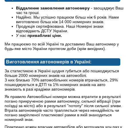
Віддаленне замовлення автономеру
- заощаджує Ваш
час та гроші.
Надійно. Мы успішно працюєм більш ніж 6 років. Нами
виготовлено більш ніж 14 000 номерних знаків.
Продукція сертифікована. Наші Номерні знаки
відповідають ДСТУ України.
У нас
привабливі ціни.
Ми працюємо по всій Україні та доставимо Ваш автономер у
будь-яке місто України протягом доби (крім вихідних).
Виготовлення автономерів в Україні:
За статистикою в Україні щодня губиться або пошкоджується
більше 2000 номерних знаків на автомобілі.
З них близько 70% автомобільних номерів втрачається, 29%
пошкоджуються в ДТП та 1% номерних знаків на авто
зникають в разі крадіжки автономерів.
Як правило Автомобільні номери можна втратити в результаті
погано прикрученою рамки автономеру, сильної вібрації (при
поїздці за місто) або в результаті "потопу" після сильної зливи.
Втрата автономерів часто трапляється через ненадійність чи
погано закріпленої пластикової рамки в якій знаходиться
номерний знак.
Практично кожен власник автомобіля або мотоцикла хоч раз у