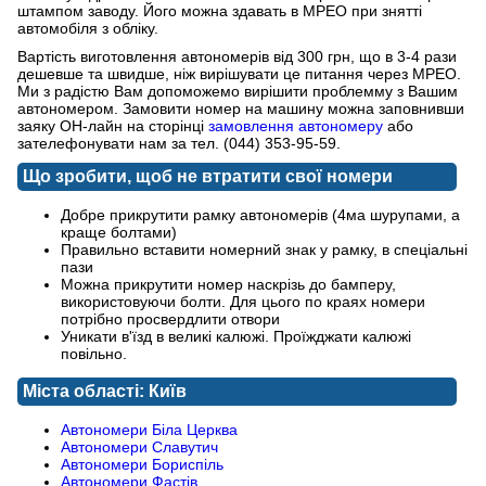
штампом заводу. Його можна здавать в МРЕО при знятті
автомобіля з обліку.
Вартість виготовлення автономерів від 300 грн, що в 3-4 рази
дешевше та швидше, ніж вирішувати це питання через МРЕО.
Ми з радістю Вам допоможемо вирішити проблемму з Вашим
автономером. Замовити номер на машину можна заповнивши
заяку ОН-лайн на сторінці
замовлення автономеру
або
зателефонувати нам за тел. (044) 353-95-59.
Що зробити, щоб не втратити свої номери
Добре прикрутити рамку автономерів (4ма шурупами, а
краще болтами)
Правильно вставити номерний знак у рамку, в спеціальні
пази
Можна прикрутити номер наскрізь до бамперу,
використовуючи болти. Для цього по краях номери
потрібно просвердлити отвори
Уникати в'їзд в великі калюжі. Проїжджати калюжі
повільно.
Міста області: Київ
Автономери Біла Церква
Автономери Славутич
Автономери Бориспіль
Автономери Фастів