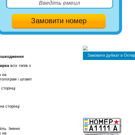
пошкодження
тирка
всіх типів з
о на
 голограм і штамп
сторінці
на сторінці
нний номер
іль. Іменні
ж на