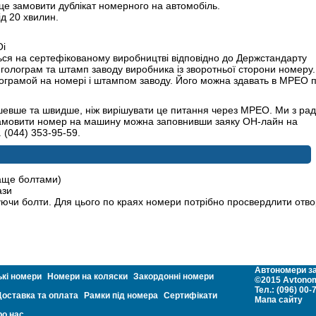
це замовити дублікат номерного на автомобіль.
ід 20 хвилин.
Оі
ться на сертефікованому виробництві відповідно до Держстандарту
ії голограм та штамп заводу виробника із зворотньої сторони номеру.
лограмой на номері і штампом заводу. Його можна здавать в МРЕО 
дешевше та швидше, ніж вирішувати це питання через МРЕО. Ми з рад
мовити номер на машину можна заповнивши заяку ОН-лайн на
 (044) 353-95-59.
аще болтами)
ази
ючи болти. Для цього по краях номери потрібно просвердлити отв
Автономери за
кі номери
Номери на коляски
Закордонні номери
©2015 Avtonom
Тел.: (096) 00-
Доставка та оплата
Рамки під номера
Сертифікати
Мапа сайту
ро нас