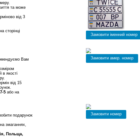
меру.
життя та може
рміново від 3
на сторінці
о номери
комендуємо Вам
озміром
 в якості
ру.
рмін від 15
рунок.
7-5
або на
ран Євросоюзу
зробити подарунок
на змаганнях,
ія, Польща,