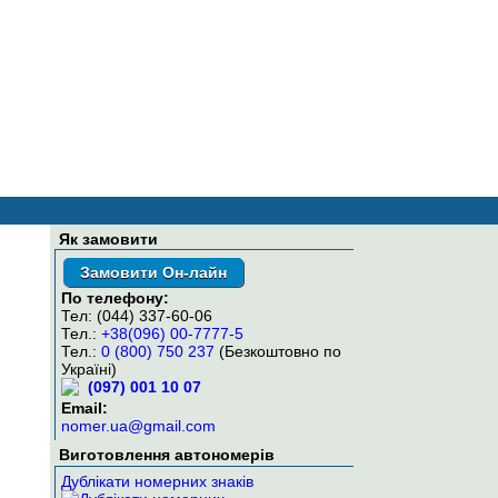
7-5
Як замовити
Замовити Он-лайн
По телефону:
Тел: (044) 337-60-06
Тел.:
+38(096) 00-7777-5
Тел.:
0 (800) 750 237
(Безкоштовно по
Україні)
(097) 001 10 07
Email:
nomer.ua@gmail.com
Виготовлення автономерів
Дублікати номерних знаків