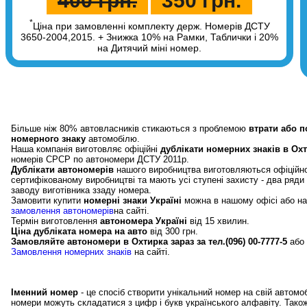
400 грн.
350 грн.
*
Ціна при замовленні комплекту держ. Номерів ДСТУ
3650-2004,2015. + Знижка 10% на Рамки, Таблички і 20%
на Дитячий міні номер.
Дублікати автономерів у в Охтирка.
Більше ніж 80% автовласників стикаються з проблемою
втрати або 
номерного знаку
автомобілю.
Наша компанія виготовляє офіційні
дублікати номерних знаків в Ох
номерів СРСР по автономери ДСТУ 2011р.
Дублікати автономерів
нашого виробництва виготовляються офіційн
сертифікованому виробництві та мають усі ступені захисту - два ряди
заводу виготівника ззаду номера.
Замовити купити
номерні знаки Україні
можна в нашому офісі або на 
замовлення автономерів
на сайті.
Термін виготовлення
автономера Україні
від 15 хвилин.
Ціна дубліката номера на авто
від 300 грн.
Замовляйте автономери в Охтирка зараз за тел.(096) 00-7777-5
або 
Замовлення номерних знаків
на сайті.
Іменні номери в Охтирка, замовити купити іме
Іменний номер
- це спосіб створити унікальний номер на свій автомоб
номери можуть складатися з цифр і букв українського алфавіту. Тако