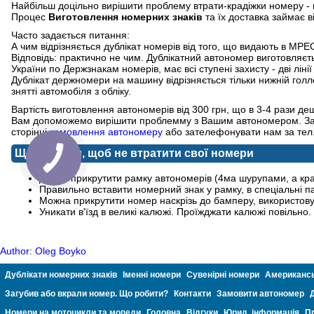
Найбільш доцільно вирішити проблему втрати-крадіжки номеру - 
Процес
Виготовлення номерних знаків
та їх доставка займає в
Часто задається питання:
А чим відрізняється дублікат номерів від того, що видають в МРЕ
Відповідь: практично не чим. Дублікатний автономер виготовляє
України по Держзнакам номерів, має всі ступені захисту - дві лін
Дублікат держномери на машину відрізняється тільки нижній гол
знятті автомобіля з обліку.
Вартість виготовлення автономерів від 300 грн, що в 3-4 рази 
Вам допоможемо вирішити проблемму з Вашим автономером. За
сторінці
замовлення автономеру
або зателефонувати нам за тел.
Що зробити, щоб не втратити свої номери
Добре прикрутити рамку автономерів (4ма шурупами, а кр
Правильно вставити номерний знак у рамку, в спеціальні п
Можна прикрутити номер наскрізь до бамперу, використову
Уникати в'їзд в великі калюжі. Проїжджати калюжі повільно.
Author: Oleg Boyko
Дублікати номерних знаків
Іменні номери
Сувенірні номери
Американсь
Загубив або вкрали номер. Що робити?
Контакти
Замовити автономер
Номери на мотоцикли та мопеди
Головна
Відгуки
Юрид. інформація
П