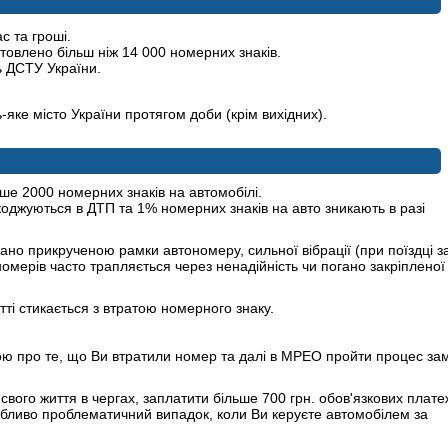
с та гроші.
товлено більш ніж 14 000 номерних знаків.
ь ДСТУ України.
яке місто України протягом доби (крім вихідних).
ше 2000 номерних знаків на автомобілі.
оджуються в ДТП та 1% номерних знаків на авто зникають в разі
ано прикрученою рамки автономеру, сильної вібрації (при поїздці з
ономерів часто трапляється через ненадійність чи погано закріпленої
ті стикається з втратою номерного знаку.
явою про те, що Ви втратили номер та далі в МРЕО пройти процес за
свого життя в чергах, заплатити більше 700 грн. обов'язкових платеж
обливо проблематичний випадок, коли Ви керуєте автомобілем за