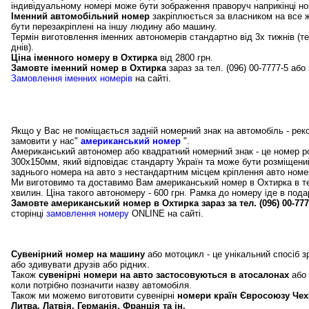
індивідуальному номері може бути зображення праворуч наприкінці но
Іменний автомобільний номер
закріплюється за власником на все 
бути перезакріплені на іншу людину або машину.
Термін виготовлення іменних автономерів стандартно від 3х тижнів (те
днів).
Ціна іменного номеру в Охтирка
від 2800 грн.
Замовте іменний номер в Охтирка
зараз за тел. (096) 00-7777-5 або 
Замовлення іменних номерів
на сайті.
Американські номери в Охтирка, квадратні авт
Якщо у Вас не поміщається задній номерний знак на автомобіль - ре
замовити у нас"
американський номер
".
Американський автономер або квадратний номерний знак - це номер р
300х150мм, який відповідає стандарту Україн та може бути розміщений
заднього номера на авто з нестандартним місцем кріплення авто номе
Ми виготовимо та доставимо Вам американський номер в Охтирка в те
хвилин. Ціна такого автономеру - 600 грн. Рамка до номеру іде в пода
Замовте американський номер в Охтирка зараз за тел. (096) 00-777
сторінці
замовлення номеру
ONLINE на сайті.
Сувенірні авто номери в Охтирка та номери ст
Сувенірний номер на машину
або мотоцикл - це унікальний спосіб 
або здивувати друзів або рідних.
Також
сувенірні номери на авто застосовуються в атосалонах
або 
коли потрібно позначити назву автомобіля.
Також ми можемо виготовити сувенірні
номери країн Євросоюзу Чех
Литва, Латвія, Германія, Франція та ін.