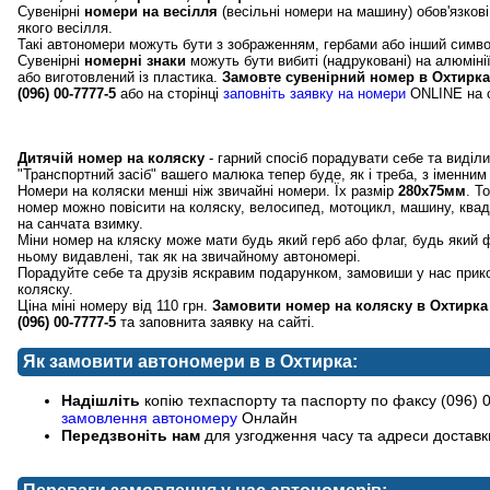
Сувенірні
номери на весілля
(весільні номери на машину) обов'язкові
якого весілля.
Такі автономери можуть бути з зображенням, гербами або інший симво
Сувенірні
номерні знаки
можуть бути вибиті (надруковані) на алюміні
або виготовлений із пластика.
Замовте сувенірний номер в Охтирка 
(096) 00-7777-5
або на сторінці
заповніть заявку на номери
ONLINE на с
Прикольні номери на дитячі коляски в Охтирка
Дитячій номер на коляску
- гарний спосіб порадувати себе та виділ
"Транспортний засіб" вашего малюка тепер буде, як і треба, з іменни
Номери на коляски менші ніж звичайні номери. Їх размір
280х75мм
. Т
номер можно повісити на коляску, велосипед, мотоцикл, машину, квадр
на санчата взимку.
Міни номер на кляску може мати будь який герб або флаг, будь який ф
ньому видавлені, так як на звичайному автономері.
Порадуйте себе та друзів яскравим подарунком, замовиши у нас прик
коляску.
Ціна міні номеру від 110 грн.
Замовити номер на коляску в Охтирка
(096) 00-7777-5
та заповнита заявку на сайті.
Як замовити автономери в в Охтирка:
Надішліть
копію техпаспорту та паспорту по факсу (096) 0
замовлення автономеру
Онлайн
Передзвоніть нам
для узгодження часу та адреси доставк