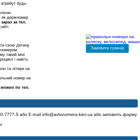
 атрибут будь-
лікою.
ї як держномер
зараз за тел.
айті.
, велосипеди, мотоцикли
ити свою дитину.
м номером.
ому такий міні
оцикл і навіть
он та літери на
ольний номер на
 можно по тел.
0-7777-5 або E-mail info@avtonomera.kiev.ua або заповніть форму
и