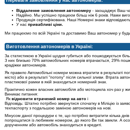
Переваги замовлення у нас автономерів:
Віддаленне замовлення автономеру
- заощаджує Ваш ча
Надійно. Мы успішно працюєм більш ніж 6 років. Нами виго
Продукція сертифікована. Наші Номерні знаки відповідают
У нас
привабливі ціни.
Ми працюємо по всій Україні та доставимо Ваш автономер у будь-
Виготовлення автономерів в Україні:
За статистикою в Україні щодня губиться або пошкоджується біль
З них близько 70% автомобільних номерів втрачається, 29% пошк
крадіжки автономерів.
Як правило Автомобільні номери можна втратити в результаті пог
місто) або в результаті "потопу" після сильної зливи. Втрата авт
пластикової рамки в якій знаходиться номерний знак.
Практично кожен власник автомобіля або мотоцикла хоч раз у жит
Виникає питання:
Як
відновити втрачений номер на авто
і
Відповідь: Штатно потрібно звернутися спочатку в Міліцію із за
техпаспорту з подальшою заміною автономерів на нові.
Мінусом даної процедури є те, що потрібно витратити кілька днів 
попрощатися із любимим номером, до якого Ви так звикли. А ос
дорученням або автомобіль знаходиться в кредиті.