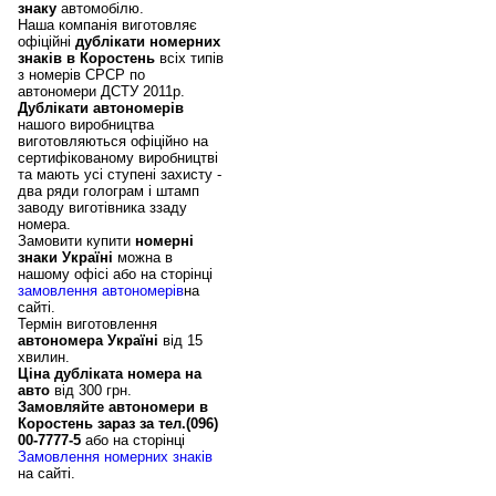
знаку
автомобілю.
Наша компанія виготовляє
офіційні
дублікати номерних
знаків в Коростень
всіх типів
з номерів СРСР по
автономери ДСТУ 2011р.
Дублікати автономерів
нашого виробництва
виготовляються офіційно на
сертифікованому виробництві
та мають усі ступені захисту -
два ряди голограм і штамп
заводу виготівника ззаду
номера.
Замовити купити
номерні
знаки Україні
можна в
нашому офісі або на сторінці
замовлення автономерів
на
сайті.
Термін виготовлення
автономера Україні
від 15
хвилин.
Ціна дубліката номера на
авто
від 300 грн.
Замовляйте автономери в
Коростень зараз за тел.(096)
00-7777-5
або на сторінці
Замовлення номерних знаків
на сайті.