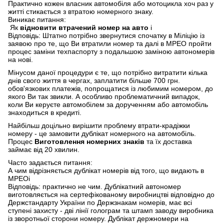
Практично кожен власник автомобіля або мотоцикла хоч раз у
житті стикається з втратою номерного знаку.
Виникає питання:
Як
відновити втрачений номер на авто
і
Відповідь: Штатно потрібно звернутися спочатку в Міліцію із
заявою про те, що Ви втратили номер та далі в МРЕО пройти
процес заміни техпаспорту з подальшою заміною автономерів
на нові.
Мінусом даної процедури є те, що потрібно витратити кілька
днів свого життя в чергах, заплатити більше 700 грн.
обов'язкових платежів, попрощатися із любимим номером, до
якого Ви так звикли. А особливо проблематичний випадок,
коли Ви керуєте автомобілем за дорученням або автомобіль
знаходиться в кредиті.
Найбільш доцільно вирішити проблему втрати-крадіжки
номеру - це замовити дублікат номерного на автомобіль.
Процес
Виготовлення номерних знаків
та їх доставка
займає від 20 хвилин.
Часто задається питання:
А чим відрізняється дублікат номерів від того, що видають в
МРЕОі
Відповідь: практично не чим. Дублікатний автономер
виготовляється на сертефікованому виробництві відповідно до
Держстандарту України по Держзнакам номерів, має всі
ступені захисту - дві лінії голограм та штамп заводу виробника
із зворотньої сторони номеру. Дублікат держномери на