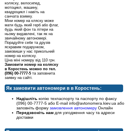
коляску, велосипед,
мотоцикл, машину,
квадроцикл і навіть на
санчата взимку.
Міни номер на кляску може
мати будь який герб або флаг,
будь який фон та літери на
ньому видавлені, так як на
звичайному автономері.
Порадуйте себе та друзів
яскравим подарунком,
замовиши у нас прикольний
номер на коляску.
Ціна міні номеру від 110 грн.
Замовити номер на коляску
в Коростень можно по тел.
(096) 00-7777-5
та заповнита
заявку на сайті.
Як замовити автономери в в Коростень:
Надішліть
копію техпаспорту та паспорту по факсу
(096) 00-7777-5 або E-mail info@avtonomera.kiev.ua або
заповніть форму
замовлення автономеру
Онлайн
Передзвоніть нам
для узгодження часу та адреси
доставки