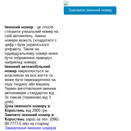
Іменні номери в
Коростень,
замовити купити
іменний номер
Іменний номер
- це спосіб
створити унікальний номер на
свій автомобіль. Іменні
номери можуть складатися з
цифр і букв українського
алфавіту. Також на
індивідуальному номері може
бути зображення праворуч
наприкінці номеру.
Іменний автомобільний
номер
закріплюється за
власником на все життя та
може бути перезакріплені на
іншу людину або машину.
Термін виготовлення іменних
автономерів стандартно від
3х тижнів (терміново від 3
днів).
Ціна іменного номеру в
Коростень
від 2800 грн.
Замовте іменний номер в
Коростень
зараз за тел. (096)
00-7777-5 або на сторінці
Замовлення іменних номерів