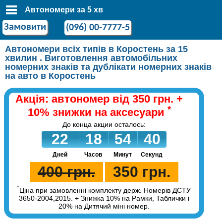
Автономери за 5 хв
Замовити
(096) 00-7777-5
Автономери всіх типів в Коростень за 15
хвилин . Виготовлення автомобільних
номерних знаків та дублікати номерних знаків
на авто в Коростень
Акція: автономер від 350 грн. +
*
10% знижки на аксесуари
До конца акции осталось:
22
18
54
40
Дней
Часов
Минут
Секунд
400 грн.
350 грн.
*
Ціна при замовленні комплекту держ. Номерів ДСТУ
3650-2004,2015. + Знижка 10% на Рамки, Таблички і
20% на Дитячий міні номер.