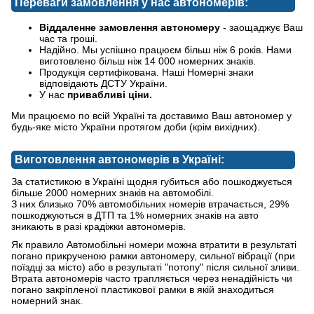
Переваги замовлення у нас автономерів:
Віддаленне замовлення автономеру
- заощаджує Ваш
час та гроші.
Надійно. Мы успішно працюєм більш ніж 6 років. Нами
виготовлено більш ніж 14 000 номерних знаків.
Продукція сертифікована. Наші Номерні знаки
відповідають ДСТУ України.
У нас
привабливі ціни.
Ми працюємо по всій Україні та доставимо Ваш автономер у
будь-яке місто України протягом доби (крім вихідних).
Виготовлення автономерів в Україні:
За статистикою в Україні щодня губиться або пошкоджується
більше 2000 номерних знаків на автомобілі.
З них близько 70% автомобільних номерів втрачається, 29%
пошкоджуються в ДТП та 1% номерних знаків на авто
зникають в разі крадіжки автономерів.
Як правило Автомобільні номери можна втратити в результаті
погано прикрученою рамки автономеру, сильної вібрації (при
поїздці за місто) або в результаті "потопу" після сильної зливи.
Втрата автономерів часто трапляється через ненадійність чи
погано закріпленої пластикової рамки в якій знаходиться
номерний знак.