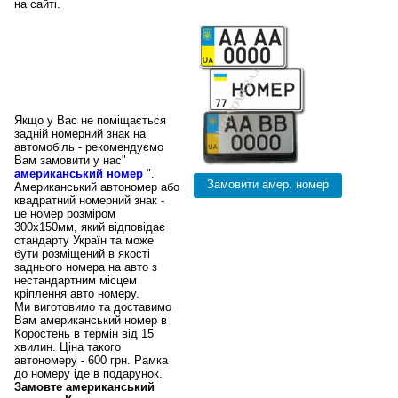
на сайті.
Американські
номери в
Коростень,
квадратні авто
номери
Якщо у Вас не поміщається
задній номерний знак на
автомобіль - рекомендуємо
Вам замовити у нас"
американський номер
".
Американський автономер або
квадратний номерний знак -
це номер розміром
300х150мм, який відповідає
стандарту Україн та може
бути розміщений в якості
заднього номера на авто з
нестандартним місцем
кріплення авто номеру.
Ми виготовимо та доставимо
Вам американський номер в
Коростень в термін від 15
хвилин. Ціна такого
автономеру - 600 грн. Рамка
до номеру іде в подарунок.
Замовте американський