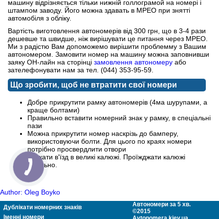
машину відрізняється тільки нижній голлограмой на номері і
штампом заводу. Його можна здавать в МРЕО при знятті
автомобіля з обліку.
Вартість виготовлення автономерів від 300 грн, що в 3-4 рази
дешевше та швидше, ніж вирішувати це питання через МРЕО.
Ми з радістю Вам допоможемо вирішити проблемму з Вашим
автономером. Замовити номер на машину можна заповнивши
заяку ОН-лайн на сторінці
замовлення автономеру
або
зателефонувати нам за тел. (044) 353-95-59.
Що зробити, щоб не втратити свої номери
Добре прикрутити рамку автономерів (4ма шурупами, а
краще болтами)
Правильно вставити номерний знак у рамку, в спеціальні
пази
Можна прикрутити номер наскрізь до бамперу,
використовуючи болти. Для цього по краях номери
потрібно просвердлити отвори
Уникати в'їзд в великі калюжі. Проїжджати калюжі
повільно.
Author: Oleg Boyko
Автономери за 5 хв.
Дублікати номерних знаків
©2015
Іменні номери
Avtonomera.kiev.ua