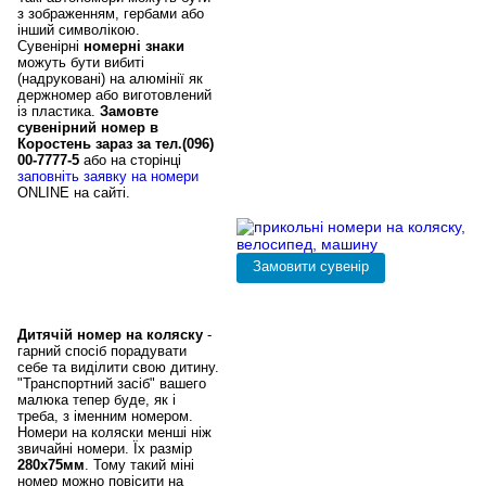
з зображенням, гербами або
інший символікою.
Сувенірні
номерні знаки
можуть бути вибиті
(надруковані) на алюмінії як
держномер або виготовлений
із пластика.
Замовте
сувенірний номер в
Коростень зараз за тел.(096)
00-7777-5
або на сторінці
заповніть заявку на номери
ONLINE на сайті.
Прикольні номери
на дитячі коляски в
Коростень,
велосипеди,
мотоцикли
Дитячій номер на коляску
-
гарний спосіб порадувати
себе та виділити свою дитину.
"Транспортний засіб" вашего
малюка тепер буде, як і
треба, з іменним номером.
Номери на коляски менші ніж
звичайні номери. Їх размір
280х75мм
. Тому такий міні
номер можно повісити на