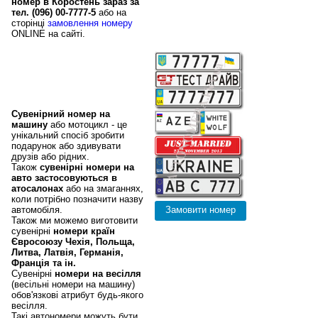
номер в Коростень зараз за
тел. (096) 00-7777-5
або на
сторінці
замовлення номеру
ONLINE на сайті.
Сувенірні авто
номери в Коростень
та номери стран
Євросоюзу
Сувенірний номер на
машину
або мотоцикл - це
унікальний спосіб зробити
подарунок або здивувати
друзів або рідних.
Також
сувенірні номери на
авто застосовуються в
атосалонах
або на змаганнях,
коли потрібно позначити назву
автомобіля.
Також ми можемо виготовити
сувенірні
номери країн
Євросоюзу Чехія, Польща,
Литва, Латвія, Германія,
Франція та ін.
Сувенірні
номери на весілля
(весільні номери на машину)
обов'язкові атрибут будь-якого
весілля.
Такі автономери можуть бути